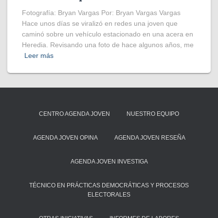
Fotografía: Bryan Vargas Por: Bryan Vargas Vargas
Hace unos días se viralizó en redes una joven que
caminó sobre un vehículo estacionado en una acera en
Heredia. Revisando una foto de hace algunos años, me
Leer más
CENTRO AGENDA JOVEN
NUESTRO EQUIPO
AGENDA JOVEN OPINA
AGENDA JOVEN RESEÑA
AGENDA JOVEN INVESTIGA
TÉCNICO EN PRÁCTICAS DEMOCRÁTICAS Y PROCESOS
ELECTORALES