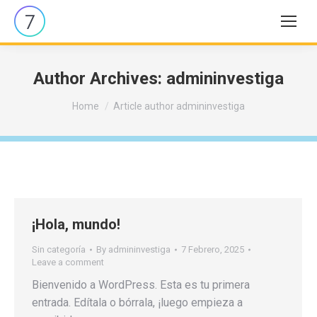
Author Archives:
admininvestiga
You are here:
Home
Article author admininvestiga
¡Hola, mundo!
Sin categoría
By
admininvestiga
7 Febrero, 2025
Leave a comment
Bienvenido a WordPress. Esta es tu primera
entrada. Edítala o bórrala, ¡luego empieza a