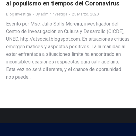
al populismo en tiempos del Coronavirus
Blog Investiga
By
admininvestiga
25 Marzo, 2020
Escrito por Msc. Julio Solís Moreira, investigador del
Centro de Investigación en Cultura y Desarrollo (CICDE),
UNED. http://atsocial.blogspot.com. En situaciones críticas
emergen matices y aspectos positivos. La humanidad al
estar enfrentada a situaciones límite ha encontrado en
incontables ocasiones respuestas para salir adelante.
Esta vez no será diferente, y el chance de oportunidad
nos puede…
Drea